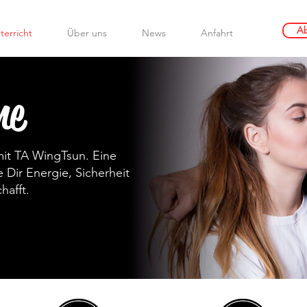
Ab
terricht
Über uns
News
Anfahrt
ne
mit TA WingTsun. Eine
Dir Energie, Sicherheit
hafft.