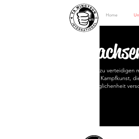
Home
Un
Erwachse
Lerne Dich zu verteidigen 
spannende Kampfkunst, die 
und Ausgeglichenheit versc