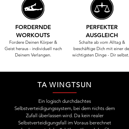
FORDERNDE
PERFEKTER
WORKOUTS
AUSGLEICH
Fordere Deinen Körper &
Schalte ab vom Alltag &
Geist heraus - individuell nach
beschäftige Dich mit einer de
Deinem Verlangen.
wichtigsten Dinge - Dir selbs
TA WINGTSUN
Ein logisch durchdachtes
Selbstverteidigungssystem, bei dem nichts dem
Zufall überlassen wird. Da kein realer
Selbstverteidigungsfall im Voraus berechnet